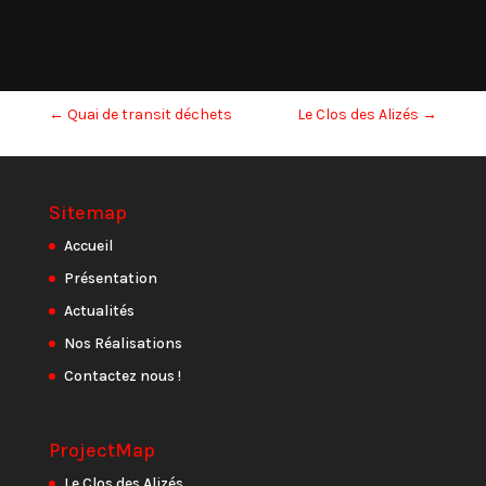
←
Quai de transit déchets
Le Clos des Alizés
→
Sitemap
Accueil
Présentation
Actualités
Nos Réalisations
Contactez nous !
ProjectMap
Le Clos des Alizés